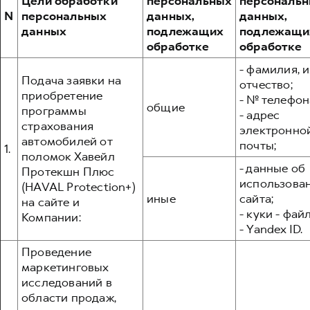
Цели обработки
персональных
персональ
Сервис для корпоративных клиентов
N
персональных
данных,
данных,
HAVAL Лизинг
АКСЕССУАРЫ HAVAL
данных
подлежащих
подлежащи
обработке
обработке
Автомобильные аксессуары
АКСЕССУАРЫ HAVAL
- фамилия, и
Коллекция PRO
Подача заявки на
отчество;
Автомобильные аксессуары
Коллекция Базовая
приобретение
- № телефон
общие
программы
Коллекция PRO
Коллекция Детская
- адрес
страхования
электронно
Коллекция Базовая
автомобилей от
почты;
1.
поломок Хавейл
Коллекция Детская
- данные об
Протекшн Плюс
использова
(HAVAL Protection+)
иные
сайта;
на сайте и
- куки - фай
Компании:
- Yandex ID.
Проведение
маркетинговых
исследований в
области продаж,