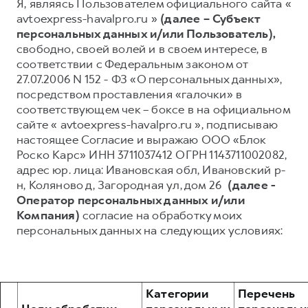
Я, являясь Пользователем официального сайта «
avtoexpress-havalpro.ru »
(далее – Субъект
Тест-драйв
СЕРВИСНОЕ ОБСЛУЖИВАНИЕ
О дилере
персональных данных и/или Пользователь),
Трейд-ин
Нулевое ТО
Наша команда
свободно, своей волей и в своем интересе, в
соответствии с Федеральным законом от
Программа «Помощь на дороге»
Контакты
H7
H9
27.07.2006 N 152 - ФЗ «О персональных данных»,
от 3 799 000 ₽
от 4 799 000 ₽
КРЕДИТ И СТРАХОВАНИЕ
Регламенты технического обслуживания
посредством проставления «галочки» в
соответствующем чек – боксе в на официальном
Кредитный калькулятор
Электронный ПТС
сайте « avtoexpress-havalpro.ru », подписываю
Страхование
настоящее Согласие и выражаю ООО «Блок
Кредит
Роско Карс» ИНН 3711037412 ОГРН 1143711002082,
ПОДДЕРЖКА
адрес юр. лица: Ивановская обл, Ивановский р-
GWM Безопасность
н, Коляново д, Загородная ул, дом 26
(далее -
КОРПОРАТИВНЫМ КЛИЕНТАМ
Гарантия HAVAL
Оператор персональных данных и/или
Компания)
согласие на обработку моих
Для малого бизнеса
Мобильное приложение GWM
персональных данных на следующих условиях:
Корпоративным клиентам
Программа «HAVAL Защита+»
Крупным корпоративным клиентам
Руководства по эксплуатации
Система управления автопарком
Подписки
Категории
Перечень