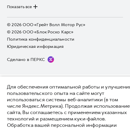
информационный характер и не является публичной офертой.
****На некоторых автомобилях HAVAL может отсутствовать
Коллекция Базовая
Показать все
Коллекция Базовая
Все цены, указанные на данном сайте, носят информационный
система / устройство вызова экстренных оперативных служб
характер и являются максимально рекомендуемыми
Коллекция Детская
(блок ЭРА-ГЛОНАСС).
Коллекция Детская
розничными ценами по расчетам дистрибьютора (ООО «Грейт
Волл Мотор Рус»). Для получения подробной информации
© 2026 ООО «Грейт Волл Мотор Рус»
просьба обращаться к ближайшему официальному дилеру ООО
© 2026 ООО «Блок Роско Карс»
«Грейт Волл Мотор Рус» либо по телефону Горячей линии 8 (800)
Политика конфиденциальности
511-59-86, либо на сайте. Опубликованная на данном сайте
информация может быть изменена в любое время без
Юридическая информация
предварительного уведомления.
Сделано в ПЕРКС
Для обеспечения оптимальной работы и улучшени
пользовательского опыта на сайте могут
использоваться системы веб-аналитики (в том
числе Яндекс.Метрика). Продолжая использование
сайта, Вы соглашаетесь с применением указанных
технологий и размещением куки-файлов.
Обработка вашей персональной информации