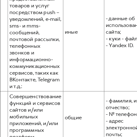
товаров и услуг
посредством push –
- данные об
уведомлений, e-mail,
использова
sms- и mms-
иные
сайта;
сообщений,
- куки - фай
почтовой рассылки,
- Yandex ID.
телефонных
звонков и
информационно-
коммуникационных
сервисов, таких как
ВКонтакте, Telegram
и т.д.:
Совершенствование
- фамилия, и
функций и сервисов
отчество;
сайтов и/или
- № телефон
мобильных
общие
- адрес
приложений, и/или
электронно
программных
почты;
платформ