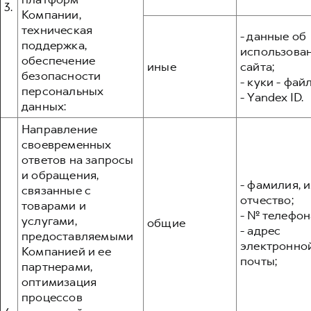
3.
Компании,
техническая
- данные об
поддержка,
использова
обеспечение
иные
сайта;
безопасности
- куки - фай
персональных
- Yandex ID.
данных:
Направление
своевременных
ответов на запросы
и обращения,
- фамилия, и
связанные с
отчество;
товарами и
- № телефон
услугами,
общие
- адрес
предоставляемыми
электронно
Компанией и ее
почты;
партнерами,
оптимизация
процессов