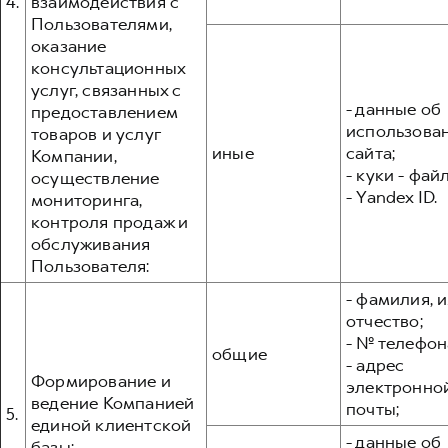
4.
взаимодействия с
Пользователями,
оказание
консультационных
услуг, связанных с
- данные об
предоставлением
использова
товаров и услуг
иные
сайта;
Компании,
- куки - фай
осуществление
- Yandex ID.
мониторинга,
контроля продаж и
обслуживания
Пользователя:
- фамилия, и
отчество;
- № телефон
общие
- адрес
Формирование и
электронно
ведение Компанией
почты;
5.
единой клиентской
- данные об
базы: