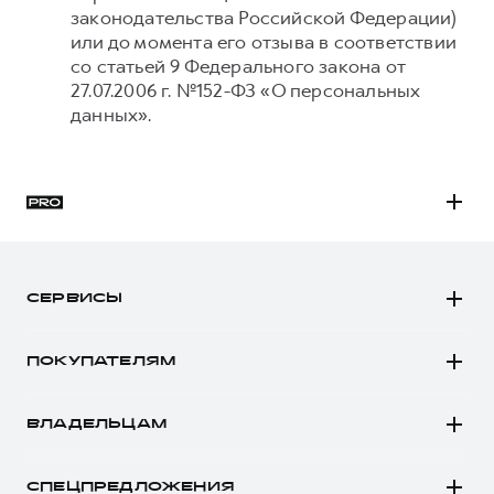
законодательства Российской Федерации)
или до момента его отзыва в соответствии
со статьей 9 Федерального закона от
27.07.2006 г. №152-ФЗ «О персональных
данных».
H3
H5
СЕРВИСЫ
H7
Автомобили в наличии
H9
ПОКУПАТЕЛЯМ
Заказать тест-драйв
Автомобили в наличии
Рассчитать кредит
ВЛАДЕЛЬЦАМ
Конфигуратор HAVAL
Записаться на сервис
Все о сервисе
Аксессуары HAVAL
СПЕЦПРЕДЛОЖЕНИЯ