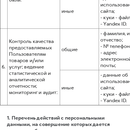
использова
иные
сайта;
- куки - фай
- Yandex ID.
- фамилия, и
отчество;
Контроль качества
- № телефон
предоставляемых
общие
- адрес
Пользователям
электронно
товаров и/или
почты;
6.
услуг; ведение
статистической и
- данные об
аналитической
использова
отчетности;
иные
сайта;
мониторинг и аудит:
- куки - фай
- Yandex ID.
1. Перечень действий с персональными
данными, на совершение которых дается