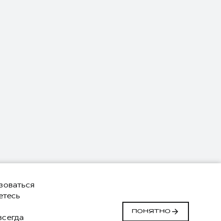
зоваться
етесь
й
ПОНЯТНО
 всегда