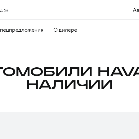
Ав
д. 5а
пецпредложения
О дилере
ТОМОБИЛИ HAVA
НАЛИЧИИ