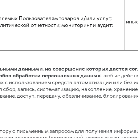
ляемых Пользователям товаров и/или услуг;
ины
литической отчетности; мониторинг и аудит:
альными данными, на совершение которых дается со
обов обработки персональных данных:
любые действ
х с использованием средств автоматизации или без и
сбор, запись, систематизацию, накопление, хранение,
вание, доступ, передачу, обезличивание, блокировани
атору с письменным запросом для получения информа
же для исправления (дополнения) неверных или непол