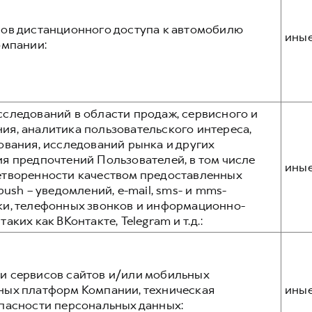
ов дистанционного доступа к автомобилю
ины
омпании:
следований в области продаж, сервисного и
я, аналитика пользовательского интереса,
ования, исследований рынка и других
я предпочтений Пользователей, в том числе
ины
етворенности качеством предоставленных
ush – уведомлений, e-mail, sms- и mms-
ки, телефонных звонков и информационно-
ких как ВКонтакте, Telegram и т.д.:
и сервисов сайтов и/или мобильных
ных платформ Компании, техническая
ины
пасности персональных данных: