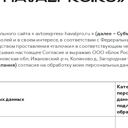
ьного сайта « avtoexpress-havalpro.ru »
(далее – Суб
олей и в своем интересе, в соответствии с Федеральным
ством проставления «галочки» в соответствующем чек
дписываю настоящее Согласие и выражаю ООО «Блок Ро
вановская обл, Ивановский р-н, Коляново д, Загородная
мпания)
согласие на обработку моих персональных да
Кат
пер
ых данных
дан
под
обр