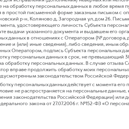
е на обработку персональных данных в любое время 
 в простой письменной форме заказным письмом с о
новский р-н, Коляново д, Загородная ул, дом 26. Пис
мента, удостоверяющего личность Субъекта персонал
дате выдачи указанного документа и выдавшем его орг
ных данных в отношениях с Оператором (№ договора, 
ение и (или) иные сведения), либо сведения, иным о
ных Оператором, подпись Субъекта персональных дан
тку персональных данных в срок, не превышающий 30 
на обработку персональных данных. В случае отзыва С
тор вправе продолжить обработку моих персональных
редусмотренным законодательством Российской Федер
ботку персональных данных действует с момента его 
условие не распространяется на персональные данные,
нения законодательства Российской Федерации) или до
едерального закона от 27.07.2006 г. №152-ФЗ «О персон