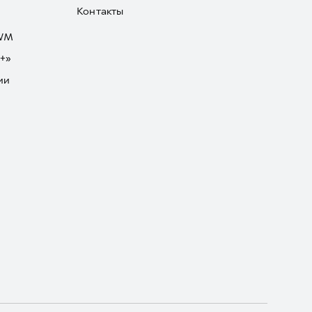
Контакты
GWM
+»
ии