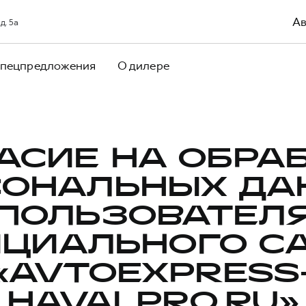
Ав
д. 5а
пецпредложения
О дилере
АСИЕ НА ОБРА
СОНАЛЬНЫХ ДА
ПОЛЬЗОВАТЕЛ
ЦИАЛЬНОГО С
«AVTOEXPRESS
HAVALPRO.RU»