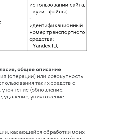
использовании сайта;
- куки - файлы;
-
е
идентификационный
номер транспортного
средства;
- Yandex ID;
гласие, общее описание
ия (операции) или совокупность
спользования таких средств с
 уточнение (обновление,
е, удаление, уничтожение
ции, касающейся обработки моих
ных персональных данных и/или