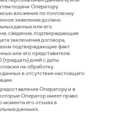
путем подачи Оператору
писью вложения по почтовому
ьменное заявление должно
ьных данных или его
ане, сведения, подтверждающие
дата заключения договора,
бразом подтверждающие факт
ных или его представителя.
(тридцать) дней с даты
огласия на обработку
 данных в отсутствие настоящего
ации.
предоставления Оператору и в
 которые Оператор имеет право
 момента его отзыва в
альных данных».