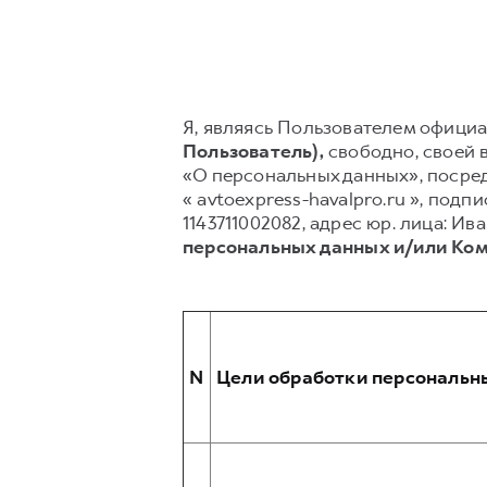
Я, являясь Пользователем официал
Пользователь),
свободно, своей в
«О персональных данных», посред
« avtoexpress-havalpro.ru », по
1143711002082, адрес юр. лица: И
персональных данных и/или Ко
N
Цели обработки персональн