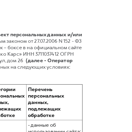
ъект персональных данных и/или
 законом от 27.07.2006 N 152 - ФЗ
 – боксе в на официальном сайте
ско Карс» ИНН 3711037412 ОГРН
 ул, дом 26
(далее - Оператор
нных на следующих условиях:
егории
Перечень
сональных
персональных
ных,
данных,
лежащих
подлежащих
аботке
обработке
- данные об
использовании сайта;